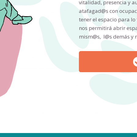
vitalidad, presencia y a
atafagad@s con ocupaci
tener el espacio para l
nos permitirá abrir es
mism@s, l@s demás y n